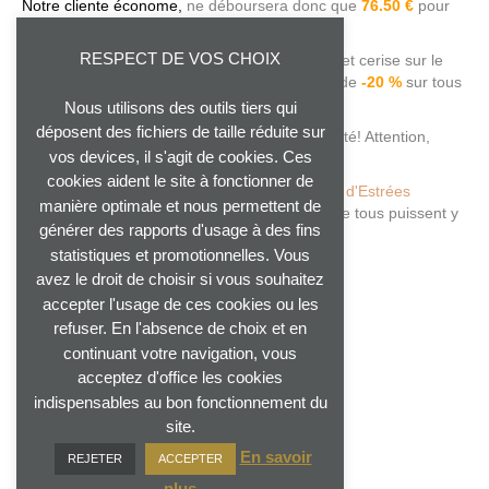
Notre cliente économe,
ne déboursera donc que
76.50 €
pour
ses deux soins !
RESPECT DE VOS CHOIX
Une économie conséquente de plus de
-20 %
et cerise sur le
gâteau, elle bénéficiera aussi d'une réduction de
-20 %
sur tous
nos produits!!
Nous utilisons des outils tiers qui
déposent des fichiers de taille réduite sur
Il fallait le savoir et oser se saisir de l'opportunité! Attention,
vos devices, il s'agit de cookies. Ces
stock et durée Limités!
cookies aident le site à fonctionner de
Les Remises importantes sur
les coffrets Jean d'Estrées
manière optimale et nous permettent de
viennent compléter notre offre cadeau, afin que tous puissent y
générer des rapports d'usage à des fins
trouver leur compte!
statistiques et promotionnelles. Vous
avez le droit de choisir si vous souhaitez
accepter l'usage de ces cookies ou les
refuser. En l'absence de choix et en
continuant votre navigation, vous
acceptez d'office les cookies
indispensables au bon fonctionnement du
site.
En savoir
REJETER
ACCEPTER
Laissez un commentaire
plus