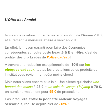
L'Offre de l'Année!
Nous vous révélons notre dernière promotion de l'Année 2018,
et sûrement la meilleure affaire à venir en 2019!
En effet, le moyen garanti pour faire des économies
conséquentes sur votre poste
beauté & Bien-être
, c'est de
profiter des prix bradés de
l'offre cadeau
!
A travers une réduction exceptionnelle de
-10%
sur
les
chèques cadeaux
, toutes les prestations et les produits de
l'Institut vous reviennnent déjà moins chers!
Mais nous allons encore plus loin! Une cliente qui choisit
une
beauté des mains
à
25 €
et
un soin de visage Yin/yang
à
70 €,
en aurait normalement pour
95 €
de prestations.
Pas lorsqu'elle s'offre
la pochette cadeau
:
voyages
sensoriels
, réduite depuis hier de
-15% !