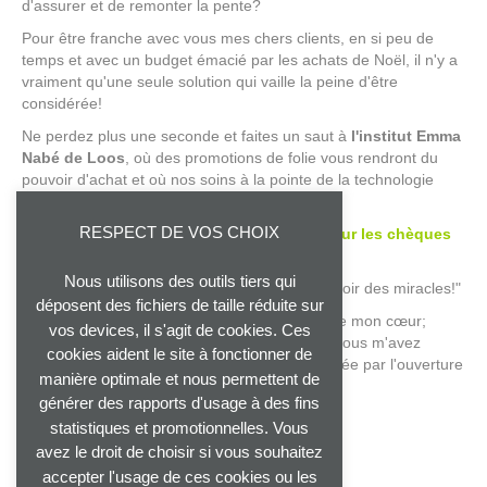
d'assurer et de remonter la pente?
Pour être franche avec vous mes chers clients, en si peu de
temps et avec un budget émacié par les achats de Noël, il n'y a
vraiment qu'une seule solution qui vaille la peine d'être
considérée!
Ne perdez plus une seconde et faites un saut à
l'institut Emma
Nabé
de Loos
, où des promotions de folie vous rendront du
pouvoir d'achat et où nos soins à la pointe de la technologie
vous injecteront une fraîcheur inégalée !
RESPECT DE VOS CHOIX
Avec -50% sur tous les massages
et
-10% sur les chèques
cadeaux
Nous utilisons des outils tiers qui
Oui, on peut le dire dire haut et fort : "Il va y avoir des miracles!"
déposent des fichiers de taille réduite sur
Bonnes fêtes à vous tous et du plus profond de mon cœur;
vos devices, il s'agit de cookies. Ces
merci! Merci infiniment pour la confiance que vous m'avez
cookies aident le site à fonctionner de
témoignée tout au long de cette année, marquée par l'ouverture
manière optimale et nous permettent de
de votre nouvel Institut.
générer des rapports d'usage à des fins
Avec toute ma gratitude
statistiques et promotionnelles. Vous
xxx
avez le droit de choisir si vous souhaitez
Votre esthéticienne dévouée,
accepter l'usage de ces cookies ou les
Emma Nabé