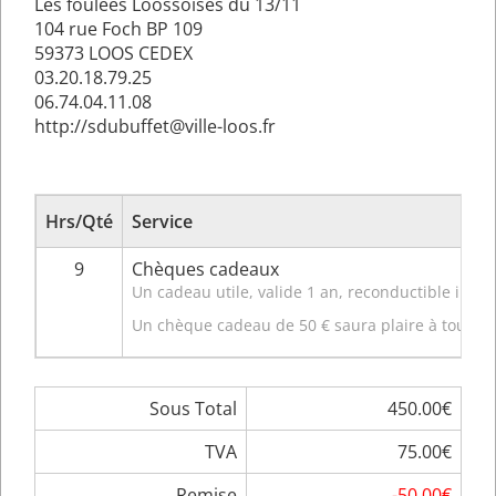
Les foulées Loossoises du 13/11
104 rue Foch BP 109
59373 LOOS CEDEX
03.20.18.79.25
06.74.04.11.08
http://sdubuffet@ville-loos.fr
Hrs/Qté
Service
9
Chèques cadeaux
Un cadeau utile, valide 1 an, reconductible indéf
Un chèque cadeau de 50 € saura plaire à toutes ce
Sous Total
450.00€
TVA
75.00€
Remise
-50.00€